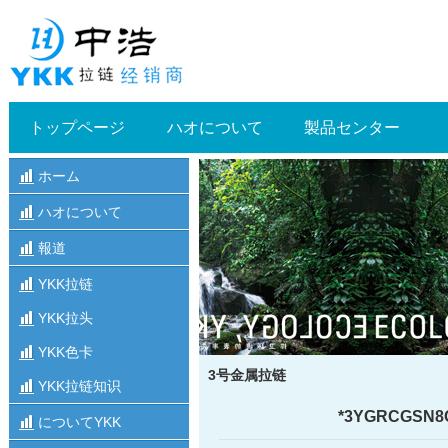
トップページ
ハオについて
製品センター
ホーム
ハオについて
報道
YKK拉链
YKK拉头
YKK色卡
3号金属拉链
YKK拉链知识
*3YGRCGS
についてYKK