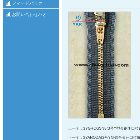
フィードバック
お問い合わせハオ
上一个：
3YGRCGSN8(3号Y型金铜闭口拉
下一个：
3YANODA(3号Y型铝合金开口拉链